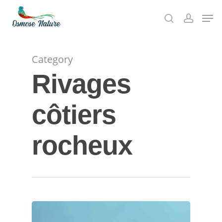
Skip
Men
to
search
account
Close
main
Menu
content
Category
Rivages
côtiers
rocheux