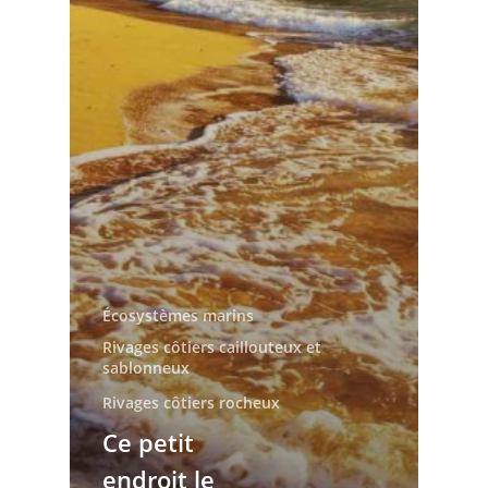
Écosystèmes marins
Rivages côtiers caillouteux et
sablonneux
Rivages côtiers rocheux
Ce petit
endroit le