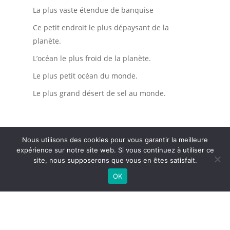
La plus vaste étendue de banquise
Ce petit endroit le plus dépaysant de la
planète.
L’océan le plus froid de la planète.
Le plus petit océan du monde.
Le plus grand désert de sel au monde.
Nous utilisons des cookies pour vous garantir la meilleure
Commentaires récents
expérience sur notre site web. Si vous continuez à utiliser ce
site, nous supposerons que vous en êtes satisfait.
OK
Non-membres
Membres
non