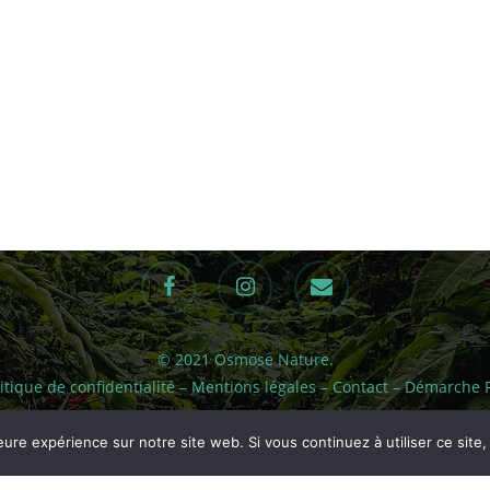
facebook
instagram
email
© 2021 Osmose Nature.
itique de confidentialité
–
Mentions légales
–
Contact
–
Démarche 
eure expérience sur notre site web. Si vous continuez à utiliser ce sit