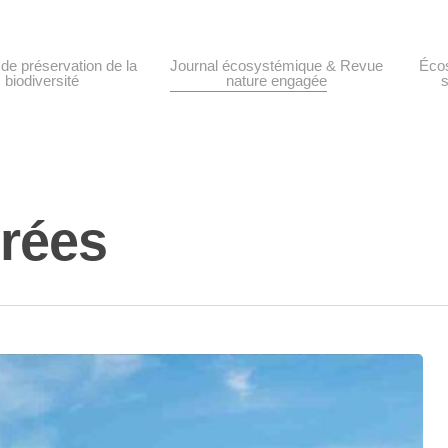
de préservation de la
Journal écosystémique & Revue
Éco
biodiversité
nature engagée
D
D
érées
T
P
F
T
G
m
D
S
F
s
M