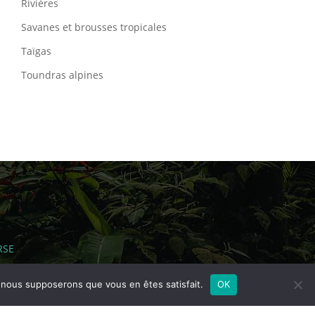
Rivières
Savanes et brousses tropicales
Taïgas
Toundras alpines
RSE
e, nous supposerons que vous en êtes satisfait.
OK