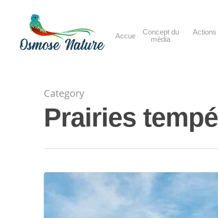
Skip
to
main
Concept du
Actions 
Accueil
média
content
Category
Prairies temp