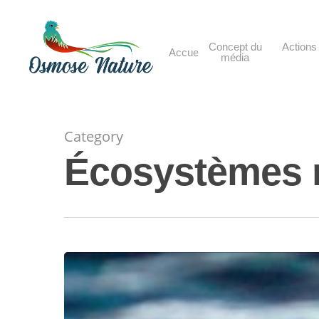
Skip
to
main
Concept du
Actions 
Accueil
média
content
Category
Écosystèmes 