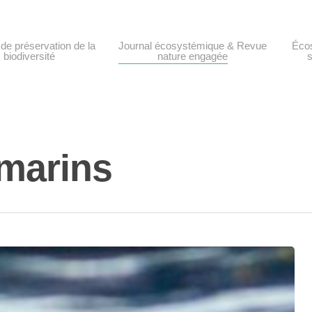
de préservation de la
Journal écosystémique & Revue
Éco
biodiversité
nature engagée
D
D
marins
T
P
F
T
G
m
D
S
F
s
M