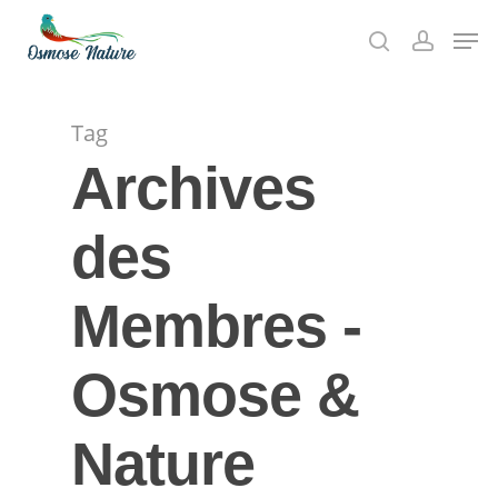
Skip
Men
to
search
account
Close
main
Menu
content
Tag
Archives
des
Membres -
Osmose &
Nature