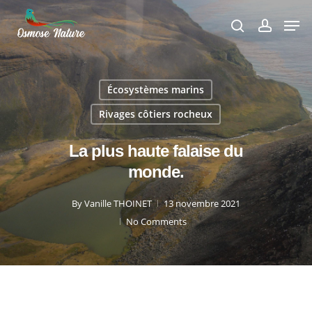
Skip
Men
to
search
account
Close
main
Menu
content
Écosystèmes marins
Rivages côtiers rocheux
La plus haute falaise du
monde.
By
Vanille THOINET
13 novembre 2021
No Comments