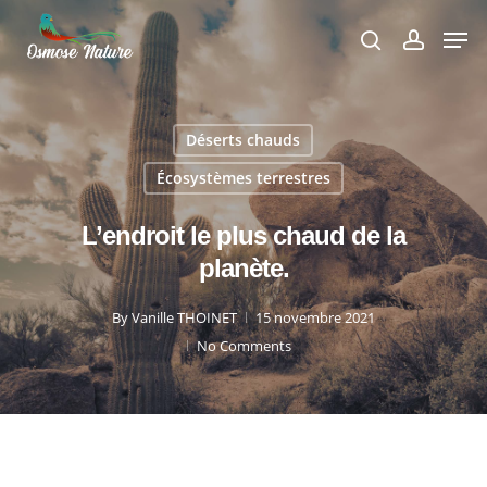
Skip
Men
to
search
account
Close
main
Menu
content
Déserts chauds
Écosystèmes terrestres
L’endroit le plus chaud de la
planète.
By
Vanille THOINET
15 novembre 2021
No Comments